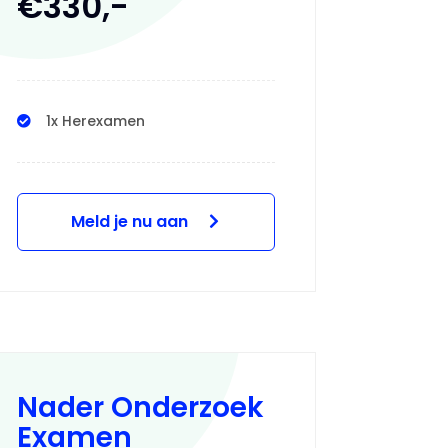
€330,-
1x Herexamen
Meld je nu aan
Nader Onderzoek
Examen