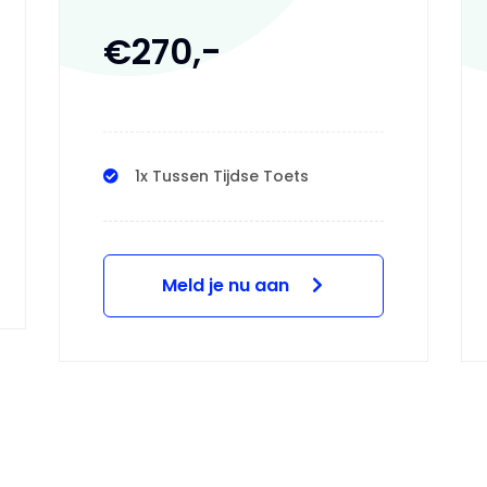
€270,-
1x Tussen Tijdse Toets
Meld je nu aan