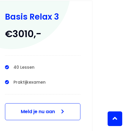
Basis Relax 3
€3010,-
40 Lessen
Praktijkexamen
Meld je nu aan