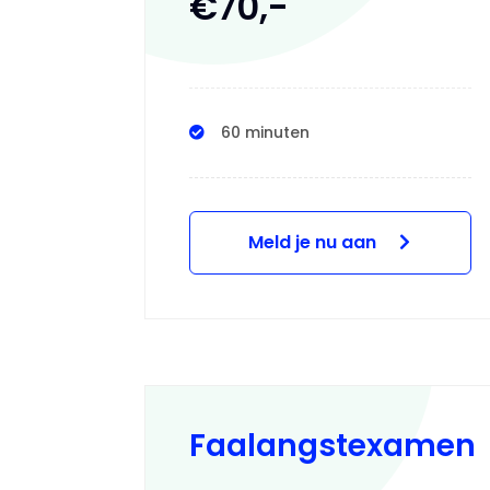
€70,-
60 minuten
Meld je nu aan
Faalangstexamen