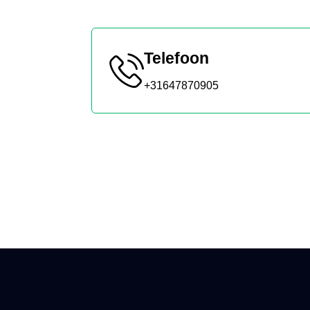
Telefoon
+31647870905