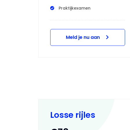
Praktijkexamen
Meld je nu aan
Losse rijles