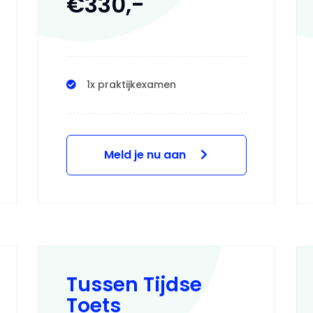
€330,-
1x praktijkexamen
Meld je nu aan
Tussen Tijdse
Toets