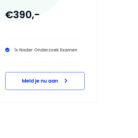
€390,-
1x Nader Onderzoek Examen
Meld je nu aan