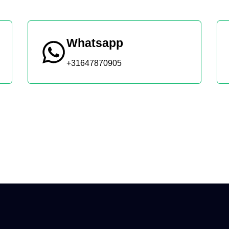
Whatsapp
+31647870905