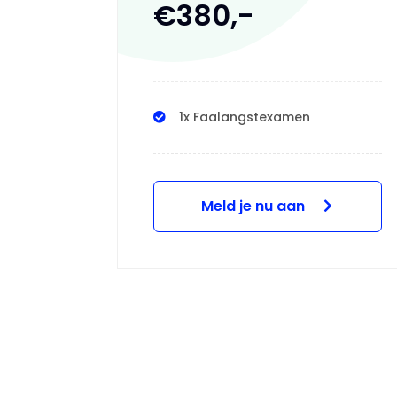
€380,-
1x Faalangstexamen
Meld je nu aan